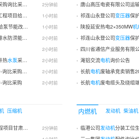
采购询比采购公告
2分钟前
中国电建山东电建一公司国和技术交流中心一期工程项目给
水泵
房、直饮水系统及食堂通风排油烟工程采购项目变
祁连山永登公司
变压器
保护装
1小时前
中国石油化工股份有限公司安庆分公司热电部6#给泵节能改造
离心泵
\BB5-315～465m3/h1350～1500m水80
陕投延安热电2×350MW
机
1小时前
中国电建市政建设集团有限公司天津市滨海新区排水防涝能力提升工程（大港油田地区雨
祁连山永登公司
水泵
站及雨水管网改造
变压器
保护装
2小时前
四川省通信产业服务有限
2小时前
井热
水泵
采购（特别紧急）
渑铝交流
电机
询价公告
2小时前
询比采购询比采购公告
长航
电机
废轴承竞卖销售20
2小时前
-询比采购
长航
电机
废电缆头及绕组端
2小时前
内燃机
机
压缩机
发动机
柴油机
中国电建山东电建公司金川30万千瓦风电项目工程项目甘肃腾格里新能源基地金川区30万千瓦风电项目工程二标段PC总承包项目
临港公司
发动机
分装工位生
2分钟前
三一集团
发动机
配件询比