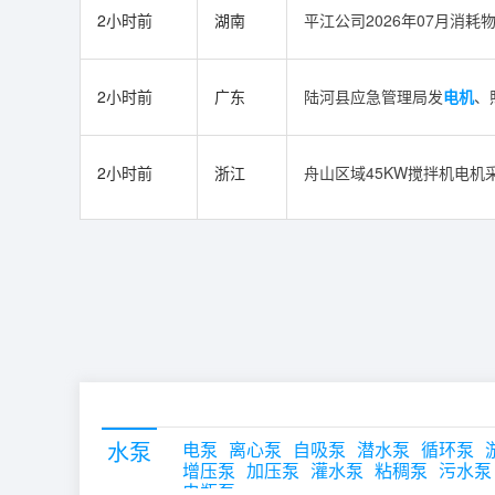
2小时前
湖南
平江公司2026年07月消耗
2小时前
广东
陆河县应急管理局发
电机
、
2小时前
浙江
舟山区域45KW搅拌机电机
水泵
电泵
离心泵
自吸泵
潜水泵
循环泵
增压泵
加压泵
灌水泵
粘稠泵
污水泵
电瓶泵