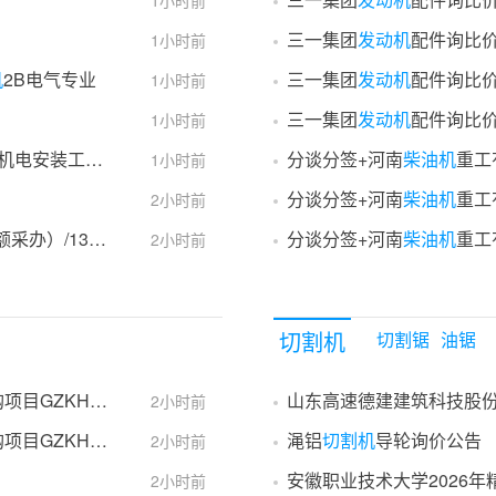
1小时前
三一集团
发动机
配件询比
1小时前
机
2B电气专业
三一集团
发动机
配件询比
1小时前
三一集团
发动机
配件询比
1小时前
V标询比采购公告
分谈分签+河南
柴油机
重工有
1小时前
分谈分签+河南
柴油机
重工
2小时前
202608070704直接采购事前公告
分谈分签+河南
柴油机
重工有
2小时前
切割机
切割锯
油锯
60018-补充公告-招标3
山东高速德建建筑科技股份有
2小时前
60018-补充公告-招标3
渑铝
切割机
导轮询价公告
2小时前
安徽职业技术大学2026
2小时前