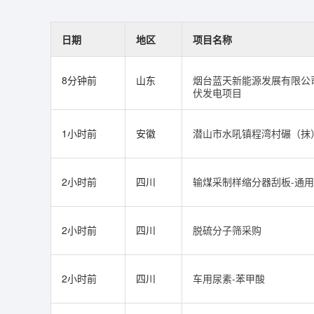
日期
地区
项目名称
8分钟前
山东
烟台蓝天新能源发展有限公司
伏发电项目
1小时前
安徽
潜山市水吼镇程湾村碾（抹
2小时前
四川
输煤采制样缩分器刮板-通
2小时前
四川
脱硫分子筛采购
2小时前
四川
车用尿素-苯甲酸