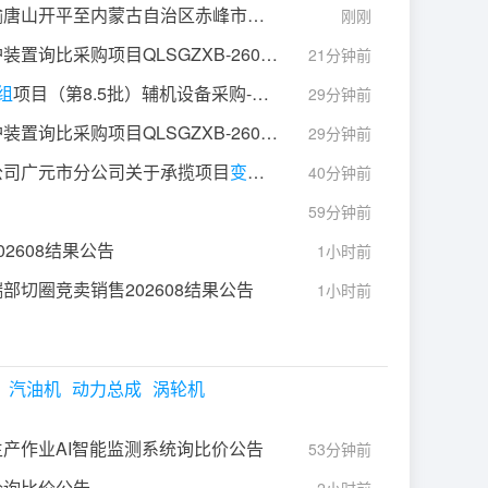
唐山高压电瓷有限公司运输唐山开平至内蒙古自治区赤峰市红山区赤峰昊德
变压器
有限公
刚刚
更公告(二)
置询比采购项目QLSGZXB-260730-0246变更公告
21分钟前
～175℃/0～2MPa/9～10m招标公告
组
项目（第8.5批）辅机设备采购-招标公告
29分钟前
工程）（二标段）项目绿化移栽工程专业分包公开询比采购终止
置询比采购项目QLSGZXB-260730-0246变更公告
29分钟前
公司广元市分公司关于承揽项目
变压器
及电力电缆采购项目中选
40分钟前
59分钟前
2608结果公告
1小时前
部切圈竞卖销售202608结果公告
1小时前
汽油机
动力总成
涡轮机
产作业AI智能监测系统询比价公告
风机
吊装设备及安装工程Ⅰ标段采购项目终止
53分钟前
价询比价公告