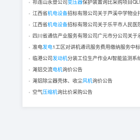
祁连山永登公司
变压器
保护装置询比采购项目QLSGZ
江西省
机电设备
招标有限公司关于芦溪中学物业托管
江西省
机电设备
招标有限公司关于乐平市人民医院CT室
四川省通信产业服务有限公司广元市分公司关于
准电
发电
1工区对讲机通讯服务费用缴纳服务中
临港公司
发动机
分装工位生产作业AI智能监测系
渑铝交流
电机
询价公告
渑铝除尘器壳体、收尘
风机
询价公告
空气
压缩机
询比价采购公告