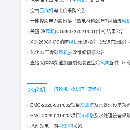
空气
压缩机
询比价采购公告
晋能控股电力股份侯马热电材料26年7月轴流
风
关键-冷
风机
(CG260727021/001)中标结果公告
XD-26086-GS消防
风机
无锡深南（无锡东园区）机电安装工程I
包化2#干燥鼓
风机
技改维修招标公告
直接采购2#柴油加氢裂化装置空冷
风机
配件（小额采办）/1337-PS
水轮机
汽轮机
冷却塔
滚齿机
EMC-2026-001/002项目
冷却塔
及水处理设备采购项目GZKHNY-202
EMC-2026-001/002项目
冷却塔
及水处理设备采购项目GZKHNY-202
旭创光电一期-
冷却塔
-095