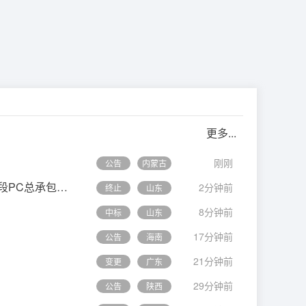
更多...
刚刚
公告
内蒙古
中国电建山东电建公司金川30万千瓦风电项目工程项目甘肃腾格里新能源基地金川区30万千瓦风电项目工程二标段PC总承包项目
风机
吊装设备及安装工程Ⅰ标段采购项目终止
2分钟前
终止
山东
8分钟前
中标
山东
17分钟前
公告
海南
21分钟前
变更
广东
29分钟前
公告
陕西