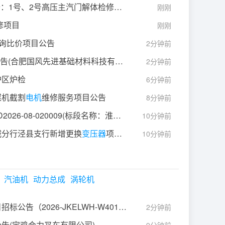
：1号、2号高压主汽门解体检修采购公告
刚刚
修项目
刚刚
-询比价项目公告
2分钟前
(合肥国风先进基础材料科技有限公司)
2分钟前
炉区炉检
6分钟前
煤机截割
电机
维修服务项目公告
增压泵
油、制动液、发动机冷却液
8分钟前
淮北矿业股份有限公司GKD2026-08-020009(标段名称：淮北矿业股份有限公司
变压器
保护
10分钟前
城分行泾县支行新增更换
变压器
项目中标公告
10分钟前
汽油机
动力总成
涡轮机
公告（2026-JKELWH-W4019）
2分钟前
告(宝鸡合力叉车有限公司)