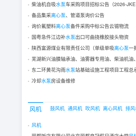
柴油机自吸
水泵
车采购项目招标公告（2026-JKELW
备品集采
离心泵
、管道泵询价公告
询价氟塑料
离心泵
备件采购中标公告云锡物流
国粤急件江边补
水泵
出口可曲挠橡胶接头物资
陕西富源煤业有限责任公司（单级单吸
离心泵
一
东二环黄花沟雨
水泵
站基础设施工程项目工程总承包自控
冷却
水泵
房设备维修
风机
鼓风机
通风机
吹风机
离心风机
排风
风机
丽都饭店有限公司北京丽都皇冠假日酒店大堂
风