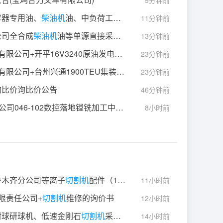
9分钟前
雾器专用油、
柴油机
油、中负荷工业闭式齿轮油、AF46#高性能无灰抗磨液压油、100#矿物油型真空泵油、HFV-Z22增压泵油、制动液、
11分钟前
公司全合成
柴油机
油等单源直接采购结果公告
13分钟前
司+开平16V3240原油发电机组项目试验台架改造项目的询价书的询价结果
23分钟前
+台州兴通1900TEU集装箱船项目6DE23试车台架改造项目的询价书的询价结果
23分钟前
备件独家采购方案（西门子（德莱塞蓝））直接采购采购结果公
询比价询比价公告
46分钟前
公司046-102数控落地镗铣加工中心维修-设备维修类-设备维修合同2026070136中标候选人公示
8小时前
鲁木齐分公司等离子
切割机
配件（1800372834-846789）锅炉本体成交结果公告
11小时前
限责任公司+
切割机
维修的询价书
12小时前
材球研球机、低速金刚石
切割机
采购项目二级集采临时询价公告
14小时前