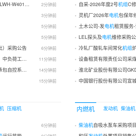
H-W4019）
自采-2026年度2号
机组
C修
2分钟前
灵机厂2026年
电机
包保年
3分钟前
土木公司-发
电机
租赁服务
5分钟前
LEL探头及
电机
维修采购公告
5分钟前
批）采购公告
冷轧厂酸轧车间常化
机组
6分钟前
芜湖新兴油膜轴承油、油雾器专用油、柴油机油、中负荷工业闭式齿轮油、AF46#高性能无灰抗磨液压油、100#矿物油型真空泵油、HFV-Z22
设备租赁有限责任公司采
11分钟前
系统招标公告
14分钟前
中国银行股份有限公司宣
15分钟前
内燃机
机
压缩机
发动机
柴油机
柴油机
自吸水泵车采购项目招标
6分钟前
机
运行节能改造工程公告
积压
发动机
处置项目销售公