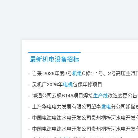
最新机电设备招标
自采-2026年度2号
机组
C修：1号、2号高压主汽
灵机厂2026年
电机
包保年修项目
博通公司云枫B145项目焊接
生产线
改造变更公告
上海华电电力发展有限公司望亭
发电
分公司卸储
中国电建电建水电开发公司贵州桐梓河水电开发
中国电建电建水电开发公司贵州桐梓河水电开发