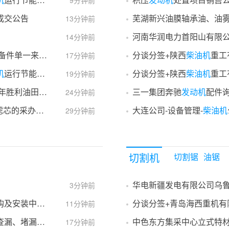
9分钟前
成交公告
芜湖新兴油膜轴承油、油
13分钟前
河南华润电力首阳山有限
14分钟前
件单一来源铺货采购
分谈分签+陕西
柴油机
重工有限公
17分钟前
机
运行节能改造工程公告
分谈分签+陕西
柴油机
重工有限公司
19分钟前
中国石油化工股份有限公司胜利油田分公司2026年胜利油田分公司石油化工总厂490702离心式
三一集团奔驰
压缩机
发动机
原厂主机
配件
24分钟前
-PS202608050169直接采购事前公告
大连公司-设备管理-
柴油机
29分钟前
切割机
切割锯
油锯
华电新疆发电有限公司乌
3分钟前
装中标公告二次
分谈分签+青岛海西重机有
11分钟前
漏服务成交结果公示
中色东方集采中心立式特
17分钟前