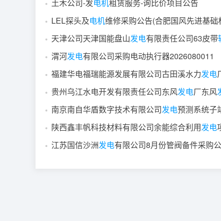
土木公司-发
电机
租赁服务-询比价项目公告
LEL探头及
电机
维修采购公告(合肥国风先进基础
天津公司天津国能盘山
发电
有限责任公司63皮带
渭河
发电
有限公司采购电动执行器2026080011
福建华电福瑞能源发展有限公司古田溪水力
发电
贵州乌江水电开发有限责任公司东风
发电
厂东风
南京南自华盾数字技术有限公司
发电
预测系统子
陕西鑫丰帆科技材料有限公司余能综合利用
发电
江苏国信沙洲
发电
有限公司8月份管阀备件采购