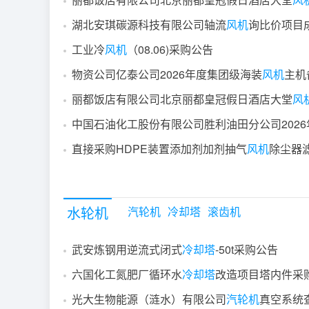
湖北安琪碳源科技有限公司轴流
风机
询比价项目
工业冷
风机
（08.06)采购公告
物资公司亿泰公司2026年度集团级海装
风机
主机备
丽都饭店有限公司北京丽都皇冠假日酒店大堂
风
直接采购HDPE装置添加剂加剂抽气
风机
除尘器滤芯的采办（小额采办）/1337
水轮机
汽轮机
冷却塔
滚齿机
武安炼钢用逆流式闭式
冷却塔
-50t采购公告
六国化工氮肥厂循环水
冷却塔
改造项目塔内件采购及安
光大生物能源（涟水）有限公司
汽轮机
真空系统查漏、堵