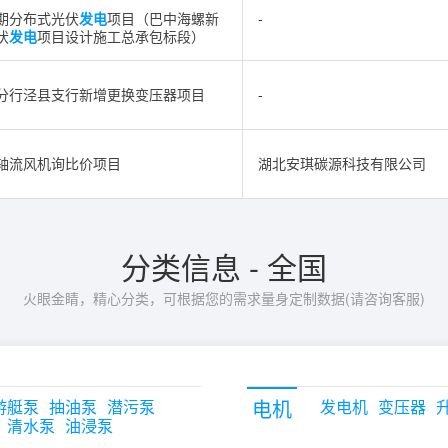
期分布式光伏
发电
项目（巴中海螺新
-
伏
发电
项目设计施工总承包标段）
分行泾县支行新增更换变压器项目
-
轴流风机询比价项目
湖北安琪碳源科技有限公司
分类信息 - 全国
火眼金睛，精心分类，可根据您的需求量身定制数据(请咨询客服)
电机
游艇泵
抽油泵
潜污泵
发电机
变压器
清水泵
油浸泵